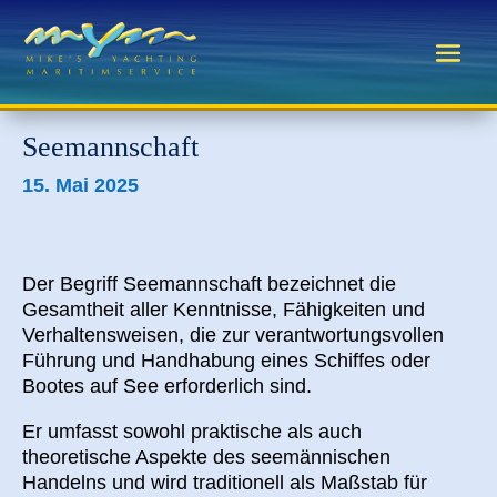
Seemannschaft
15. Mai 2025
Der Begriff
Seemannschaft
bezeichnet d
ie
Gesamtheit aller Kenntnisse,
Fähigkeiten
und
Verhaltensweisen
,
die zur
verantwortungs
vollen
Führung und Handhabung eines Schiffes oder
Bo
otes auf See erforderlich sind
.
Er umfasst sowohl praktische als auch
theoretische Aspekte des seemännischen
Handelns und wird traditionell als Maßstab für