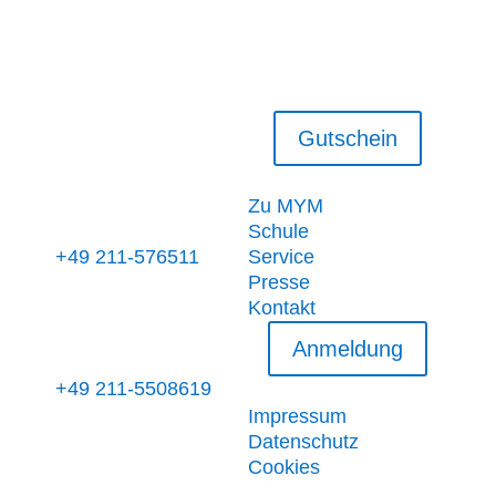
Mike's Yachting
Maritimservice
Neersener Str. 35
40547 Düsseldorf
Kontakt
Gutschein
Informationen
Zu MYM
Schule
+49 211-576511
Service
Presse
Kontakt
Anmeldung
Rechtliches
+49 211-5508619
Impressum
Datenschutz
Cookies
Folge uns