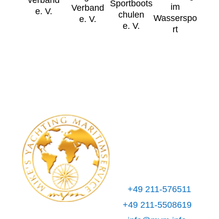
Sportboots
im
Verband
e. V.
chulen
Wasserspo
e. V.
e. V.
rt
MYM
Mike's Yachting
Maritimservice
Neersener Str. 35
40547 Düsseldorf
Kontakt
+49 211-576511
+49 211-5508619