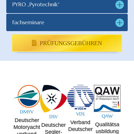
PYRO „Pyrotechnik“
Fachseminare
PRÜFUNGSGEBÜHREN
DMYV
VDS
QAW
DSV
Deutscher
Verband
Qualitätsa
Deutscher
Motoryacht
Deutscher
usbildung
Segler-
verband