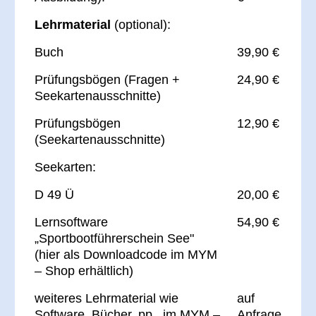
Lehrmaterial
(optional):
Buch
39,90 €
Prüfungsbögen (Fragen +
24,90 €
Seekartenausschnitte)
Prüfungsbögen
12,90 €
(Seekartenausschnitte)
Seekarten:
D 49 Ü
20,00 €
Lernsoftware
54,90 €
„Sportbootführerschein See"
(hier als Downloadcode im MYM
– Shop erhältlich)
weiteres Lehrmaterial wie
auf
Software, Bücher, pp., im MYM –
Anfrage