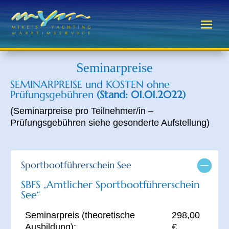
Seminarpreise
SEMINARPREISE und KOSTEN ohne
Prüfungsgebühren
(Stand: 01.01.2022)
(Seminarpreise pro Teilnehmer/in –
Prüfungsgebühren siehe gesonderte Aufstellung)
Sportbootführerschein See
SBFS „Amtlicher Sportbootführerschein
See“
Seminarpreis (theoretische
298,00
Ausbildung):
€