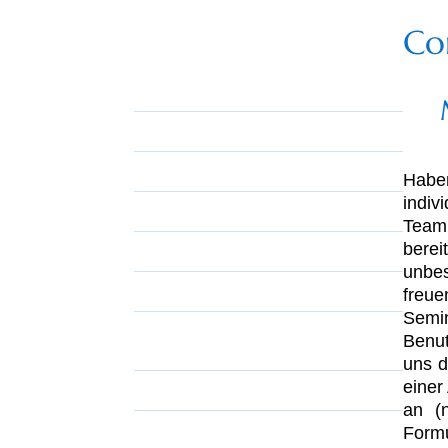
Co
Leistungen
Ausbildung
Ausbildungsorte
Anfahrt
Habe
indiv
Ausbildungszeiten
Team 
bere
Termine
unbe
Preise
freue
Semi
Charter, Kojencharter,
Benut
Yachtüberführungen
uns d
einer
Praxis Segel – Törns / Termine
an (
Angebote Theorie
Formu