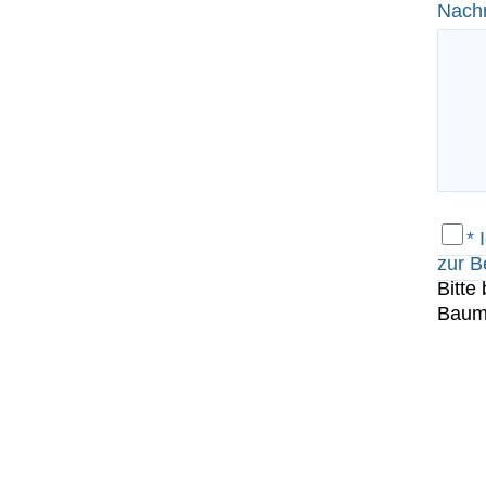
Nachr
*
I
zur B
Bitte
Bau