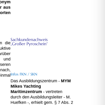
onym
r aus
orten
SKN
Sachkundenachweis
n die
„Großer Pyroschein“
tive
Für Seenotsignalpistolen gem.
rüber
Waffengesetz mit integr.
g und
Ausbildung für Seenotsignalmittel
seren
gem. Sprengstoffgesetz
 nach,
Infos FKN / SKN
einmal
Das Ausbildungszentrum -
MYM
Mikes Yachting
Maritimzentrum
- vertreten
durch den Ausbildungsleiter - M.
Huefken -, erhielt gem. § 7 Abs. 2