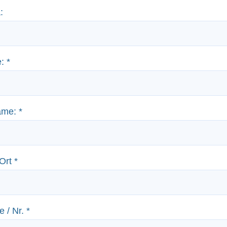
:
e:
*
ame:
*
 Ort
*
e / Nr.
*