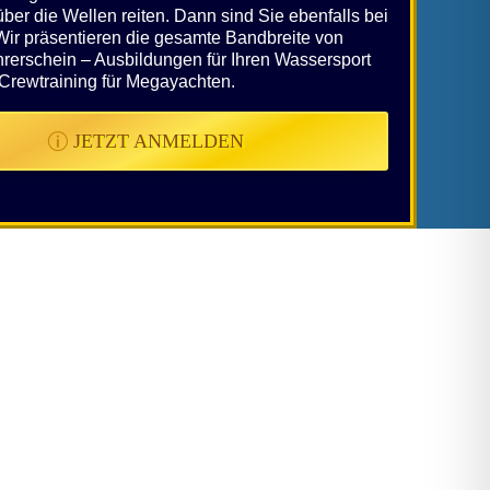
er die Wellen reiten. Dann sind Sie ebenfalls bei
 Wir präsentieren die gesamte Bandbreite von
hrerschein – Ausbildungen für Ihren Wassersport
 Crewtraining für Megayachten.
JETZT ANMELDEN