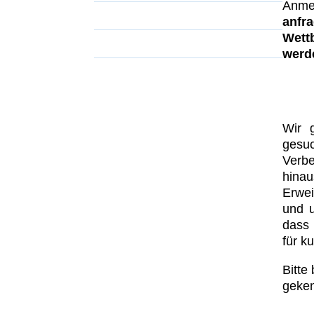
Anme
Sonderveranstaltungen
anfr
Wett
Übernachtungsmöglichkeiten
werd
Wir 
ges
Verb
hina
Erwe
und u
dass 
für k
Bitte
geken