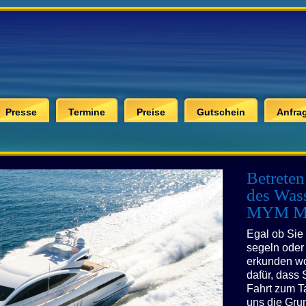
Presse
Termine
Preise
Gutschein
Anfra
Betreten
des Wass
MYM Mik
Egal ob Sie
segeln oder 
erkunden wol
dafür, dass 
Fahrt zum T
uns die Gru