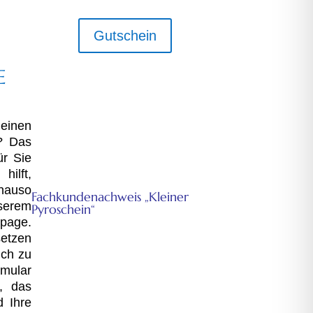
Gutschein
E
einen
s? Das
ür Sie
ilft,
FKN
nauso
Fachkundenachweis „Kleiner
nserem
Pyroschein“
page.
Für Seenotsignalmittel gem.
setzen
Sprengstoffgesetz.
ich zu
Nur FKN – Ausbildung für
rmular
Seenotsignalmittel
, das
d Ihre