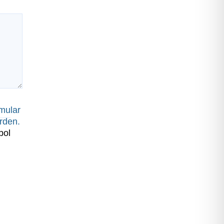
mular
rden.
bol