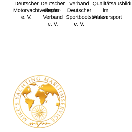
Deutscher
Deutscher
Verband
Qualitätsausbild
Motoryachtverband
Segler-
Deutscher
im
e. V.
Verband
Sportbootschulen
Wassersport
e. V.
e. V.
MYM
Mike's Yachting
Maritimservice
Neersener Str. 35
40547 Düsseldorf
Kontakt