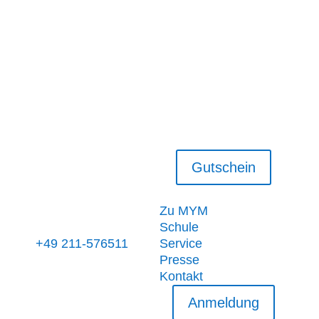
MYM
Mike's Yachting
Maritimservice
Neersener Str. 35
40547 Düsseldorf
Kontakt
Gutschein
Informationen
Zu MYM
Schule
+49 211-576511
Service
Presse
Kontakt
Anmeldung