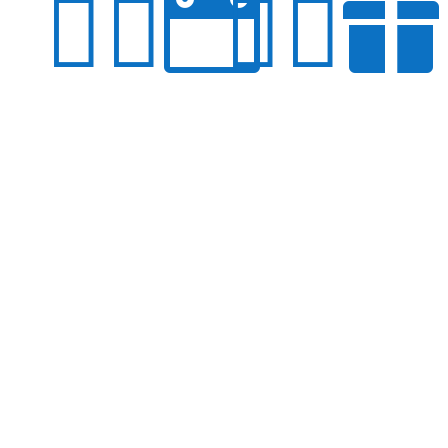





