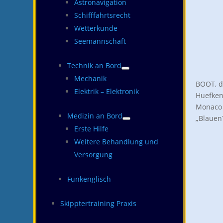
Astronavigation
Schifffahrtsrecht
Wetterkunde
Seemannschaft
Technik an Bord
Mechanik
BOOT, d
Elektrik – Elektronik
Huefken 
Monaco 
Medizin an Bord
„Blauen
Erste Hilfe
Weitere Behandlung und
Versorgung
Funkenglisch
Skipptertraining Praxis