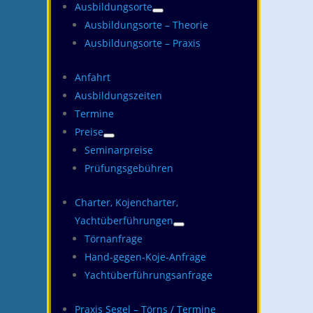
Ausbildungsorte
Ausbildungsorte – Theorie
Ausbildungsorte – Praxis
Anfahrt
Ausbildungszeiten
Termine
Preise
Seminarpreise
Prüfungsgebühren
Charter, Kojencharter,
Yachtüberführungen
Törnanfrage
Hand-gegen-Koje-Anfrage
Yachtüberführungsanfrage
Praxis Segel – Törns / Termine