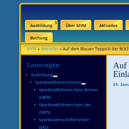
Ausbildung
Über MYM
Aktuelles
Buchung
MYM
»
Aktuelles
»
Auf dem Blauen Teppich der BOOT
Auf
Leistungen
Einl
Ausbildung
Sportbootführerscheine
24. Jan
Sportbootführerschein Binnen
(SBFB)
Sportbootführerschein See
(SBFS)
Sportküstenschifferschein
(SKS)