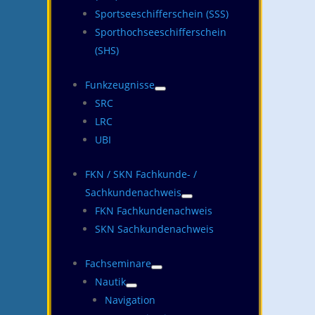
Sportseeschifferschein (SSS)
Sporthochseeschifferschein
(SHS)
Funkzeugnisse
SRC
LRC
UBI
FKN / SKN Fachkunde- /
Sachkundenachweis
FKN Fachkundenachweis
SKN Sachkundenachweis
Fachseminare
Nautik
Navigation