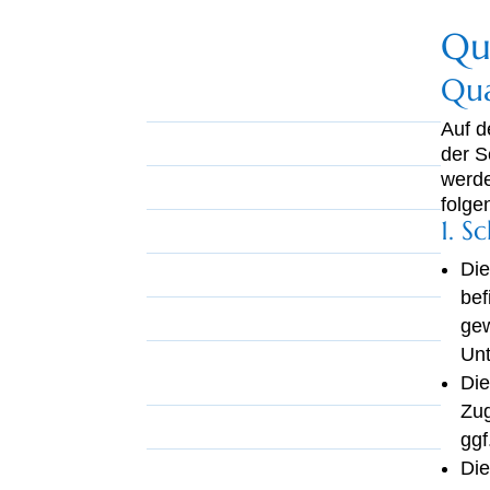
Qu
Leistungen
Qua
Ausbildung
Auf d
Ausbildungsorte
der S
werde
Anfahrt
folge
1. S
Ausbildungszeiten
Die
Termine
bef
Preise
gew
Unt
Charter, Kojencharter,
Die
Yachtüberführungen
Zu
Praxis Segel – Törns / Termine
ggf
Die
Angebote Theorie