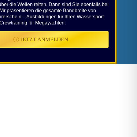
er die Wellen reiten. Dann sind Sie ebenfalls bei
 Wir präsentieren die gesamte Bandbreite von
hrerschein – Ausbildungen für Ihren Wassersport
 Crewtraining für Megayachten.
JETZT ANMELDEN