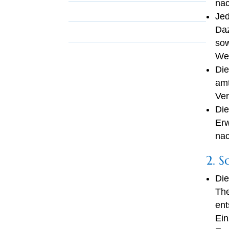
na
Sonderveranstaltungen
Jed
Daz
Übernachtungsmöglichkeiten
sow
Wer
Die
amt
Ver
Die
Erw
nac
2. S
Die
The
ent
Ein