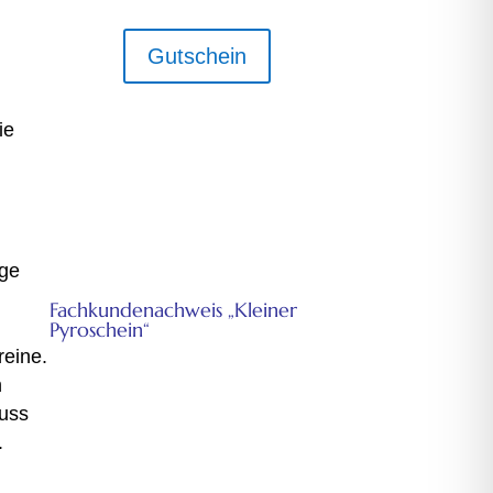
Gutschein
wie
age
FKN
Fachkundenachweis „Kleiner
Pyroschein“
reine.
Für Seenotsignalmittel gem.
n
Sprengstoffgesetz.
uss
Nur FKN – Ausbildung für
Seenotsignalmittel
.
g