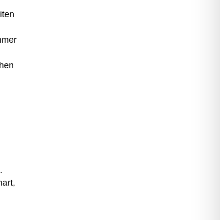
iten
immer
ehen
.
hart,