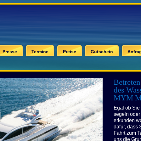
Presse
Termine
Preise
Gutschein
Anfra
Betreten
des Wass
MYM Mik
Egal ob Sie
segeln oder 
erkunden wol
dafür, dass 
Fahrt zum T
uns die Gru