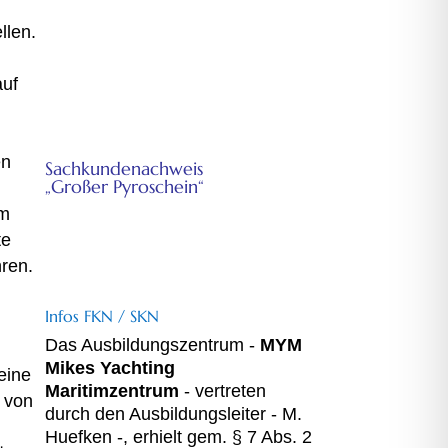
llen.
auf
r
SKN
en
Sachkundenachweis
„Großer Pyroschein“
um
Für Seenotsignalpistolen gem.
te
Waffengesetz mit integr.
Ausbildung für Seenotsignalmittel
ren.
gem. Sprengstoffgesetz
Infos FKN / SKN
Das Ausbildungszentrum -
MYM
Mikes Yachting
eine
Maritimzentrum
- vertreten
 von
durch den Ausbildungsleiter - M.
Huefken -, erhielt gem. § 7 Abs. 2