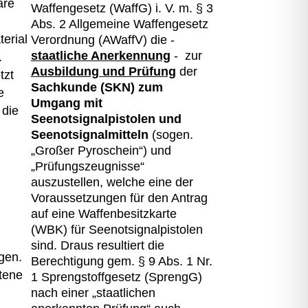
äre
Waffengesetz (WaffG) i. V. m. § 3
Abs. 2 Allgemeine Waffengesetz
erial
Verordnung (AWaffV) die -
staatliche Anerkennung
- zur
.
Ausbildung und Prüfung
der
tzt
Sachkunde (SKN) zum
e
Umgang mit
 die
Seenotsignalpistolen und
Seenotsignalmitteln
(sogen.
„Großer Pyroschein“) und
„Prüfungszeugnisse“
auszustellen, welche eine der
Voraussetzungen für den Antrag
auf eine Waffenbesitzkarte
(WBK) für Seenotsignalpistolen
sind. Draus resultiert die
gen.
Berechtigung gem. § 9 Abs. 1 Nr.
tene
1 Sprengstoffgesetz (SprengG)
nach einer „staatlichen