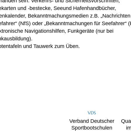
handen sein: Verkehrs- und Sicherheitsvorschriften,
karten und -bestecke, Seeund Hafenhandbücher,
enkalender, Bekanntmachungsmedien z.B. „Nachrichten 
fahrer“ (NfS) oder „Bekanntmachungen für Seefahrer“ (
ktronische Navigationshilfen, Funkgeräte (nur bei
kausbildung).
tentafeln und Tauwerk zum Üben.
VDS
Verband Deutscher
Qual
Sportbootschulen
i