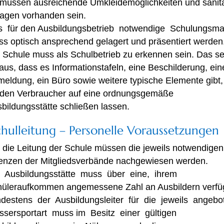
müssen ausreichende Umkleidemöglichkeiten und sanit
agen vorhanden sein.
 für den Ausbildungsbetrieb notwendige Schulungsmat
s optisch ansprechend gelagert und präsentiert werden
 Schule muss als Schulbetrieb zu erkennen sein. Das se
aus, dass es Informationstafeln, eine Beschilderung, ein
eldung, ein Büro sowie weitere typische Elemente gibt,
 den Verbraucher auf eine ordnungsgemäße
bildungsstätte schließen lassen.
chulleitung – Personelle Voraussetzungen
 die Leitung der Schule müssen die jeweils notwendigen
enzen der Mitgliedsverbände nachgewiesen werden.
e Ausbildungsstätte muss über eine, ihrem
üleraufkommen angemessene Zahl an Ausbildern verfü
destens der Ausbildungsleiter für die jeweils angebo
sersportart muss im Besitz einer gültigen