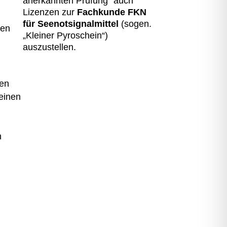
anerkannten Prüfung“ auch
Lizenzen zur
Fachkunde FKN
für Seenotsignalmittel
(sogen.
sen
„Kleiner Pyroschein“)
auszustellen.
nen
einen
n