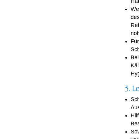
Haf
Wen
des
Ret
not
Für
Sch
Bei
Käl
Hyg
5. L
Sch
Aus
Hil
Bea
Sow