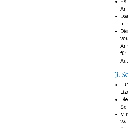
Es 
Anl
Das
mus
Die
vor
Anm
für
Aus
3. S
Für
Liz
Di
Sch
Min
Was