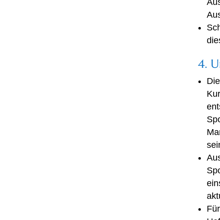
Aus
Aus
Sch
die
4. U
Die
Kur
ent
Spo
Man
sei
Aus
Spo
ein
akt
Für