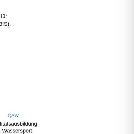
für
BfS),
QAW
itätsausbildung
m Wassersport